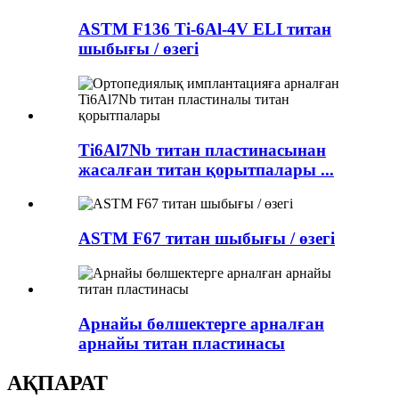
ASTM F136 Ti-6Al-4V ELI титан
шыбығы / өзегі
Ti6Al7Nb титан пластинасынан
жасалған титан қорытпалары ...
ASTM F67 титан шыбығы / өзегі
Арнайы бөлшектерге арналған
арнайы титан пластинасы
АҚПАРАТ