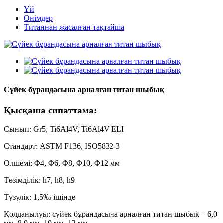
Үй
Өнімдер
Титаннан жасалған тақтайша
Сүйек бұрандасына арналған титан шыбық
Қысқаша сипаттама:
Сынып: Gr5, Ti6Al4V, Ti6Al4V ELI
Стандарт: ASTM F136, ISO5832-3
Өлшемі: Φ4, Φ6, Φ8, Φ10, Φ12 мм
Төзімділік: h7, h8, h9
Түзулік: 1,5‰ ішінде
Қолданылуы: сүйек бұрандасына арналған титан шыбық – 6,0
мм, 8,0 мм, 10 мм, 12 мм