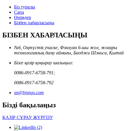
Біз туралы
Сапа
Өнімдер
Бізбен хабарласыңы
БІЗБЕН ХАБАРЛАСЫҢЫ
№6, Оңтүстік учаске, Фэнхуан 6-шы жол, жоғары
технологиялық даму аймағы, Баоджи Шэньси, Қытай
Бізге қазір қоңырау шалыңыз:
0086-0917-6758-791;
0086-0917-6758-792
xn@bjxngs.com
Бізді бақылаңыз
ҚАЗІР СҰРАУ ЖҮРГІЗУ