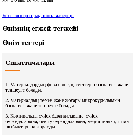
Бізге электрондық пошта жіберіңіз
Өнімнің егжей-тегжейі
Өнім тегтері
Сипаттамалары
1. Материалдардың физикалық қасиеттерін басқаруға және
теңшеуге болады.
2. Материалдың төмен және жоғары микроқұрылымын
басқаруға және теңшеуге болады.
3. Кортикальды сүйек бұрандаларына, сүйек
бұрандаларына, бекіту бұрандаларына, медициналық титан
шыбықтарына жарамды.