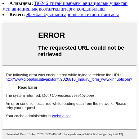
Алдыңғы:
Ti6246-титан шыбығы авиациялық ұшақтар
мен авиациялық қозғалтқыштарға қолданылады
Келесі:
Жамбас буынына арналған титан штангасы