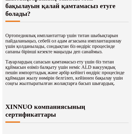
бақылауын қалай қамтамасыз етуге
болады?
Ортопедиялық имплантаттар үшін титан шыбықтарын
пайдаланыңыз, себебі ол адам ағзасына имплантациялау
үшін қолданылады, сондықтан біз өндіріс процесінде
сапаны бірінші кезекте маңызды деп санаймыз.
Тауарлардың сапасын қамтамасыз ету үшін біз титан
құймасын өзіміз балқыту үшін неміс ALD вакуумдық
пешін импорттадық және әрбір кейінгі өндіріс процесінде
құймадан жылу нөмірін белгілеп, кейіннен бақылау үшін
соңғы жылтыратылған жолақтарға басып шығардық.
XINNUO компаниясының
сертификаттары