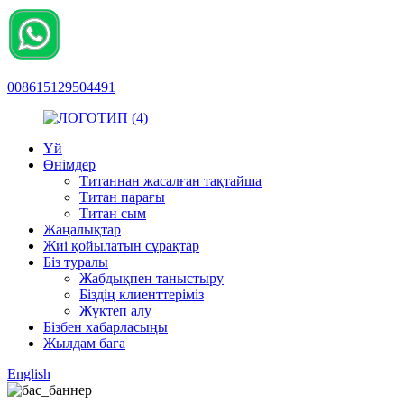
008615129504491
Үй
Өнімдер
Титаннан жасалған тақтайша
Титан парағы
Титан сым
Жаңалықтар
Жиі қойылатын сұрақтар
Біз туралы
Жабдықпен таныстыру
Біздің клиенттеріміз
Жүктеп алу
Бізбен хабарласыңы
Жылдам баға
English