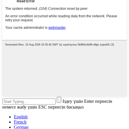
Іздеу үшін Enter пернесін
немесе жабу үшін ESC пернесін басыңыз
English
French
German