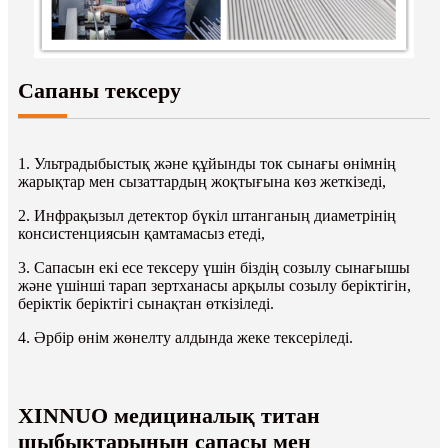
Сапаны тексеру
1. Ультрадыбыстық және құйынды ток сынағы өнімнің
жарықтар мен сызаттардың жоқтығына көз жеткізеді,
2. Инфрақызыл детектор бүкіл штанганың диаметрінің
консистенциясын қамтамасыз етеді,
3. Сапасын екі есе тексеру үшін біздің созылу сынағышы
және үшінші тарап зертханасы арқылы созылу беріктігін,
беріктік беріктігі сынақтан өткізіледі.
4. Әрбір өнім жөнелту алдында жеке тексеріледі.
XINNUO медициналық титан
шыбықтарының сапасы мен