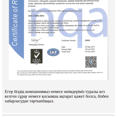
Егер біздің компаниямыз немесе өнімдеріміз туралы кез
келген сұрау немесе қосымша ақпарат қажет болса, бізбен
хабарласудан тартынбаңыз.