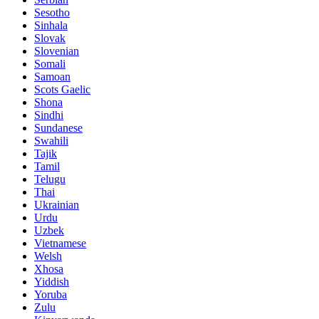
Sesotho
Sinhala
Slovak
Slovenian
Somali
Samoan
Scots Gaelic
Shona
Sindhi
Sundanese
Swahili
Tajik
Tamil
Telugu
Thai
Ukrainian
Urdu
Uzbek
Vietnamese
Welsh
Xhosa
Yiddish
Yoruba
Zulu