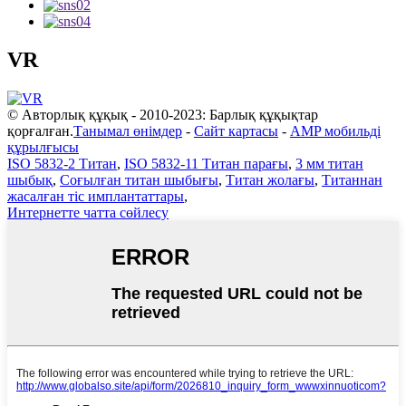
VR
© Авторлық құқық - 2010-2023: Барлық құқықтар
қорғалған.
Танымал өнімдер
-
Сайт картасы
-
AMP мобильді
құрылғысы
ISO 5832-2 Титан
,
ISO 5832-11 Титан парағы
,
3 мм титан
шыбық
,
Соғылған титан шыбығы
,
Титан жолағы
,
Титаннан
жасалған тіс имплантаттары
,
Интернетте чатта сөйлесу