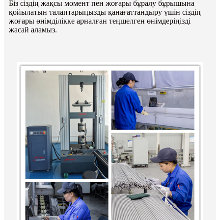
Біз сіздің жақсы момент пен жоғары бұралу бұрышына
қойылатын талаптарыңызды қанағаттандыру үшін сіздің
жоғары өнімділікке арналған теңшелген өнімдеріңізді
жасай аламыз.