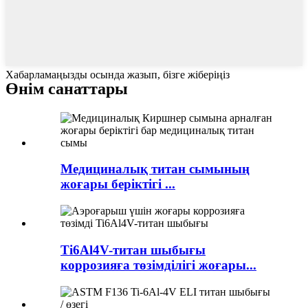
Хабарламаңызды осында жазып, бізге жіберіңіз
Өнім санаттары
Медициналық титан сымының
жоғары беріктігі ...
Ti6Al4V-титан шыбығы
коррозияға төзімділігі жоғары...