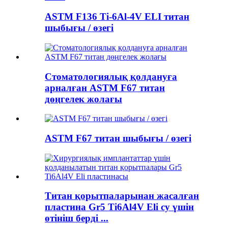
ASTM F136 Ti-6Al-4V ELI титан
шыбығы / өзегі
Стоматологиялық қолдануға
арналған ASTM F67 титан
дөңгелек жолағы
ASTM F67 титан шыбығы / өзегі
Титан қорытпаларынан жасалған
пластина Gr5 Ti6Al4V Eli су үшін
өтініш берді ...