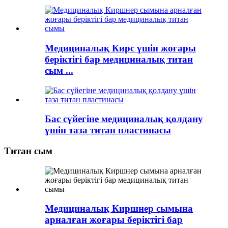
Медициналық Кирс үшін жоғары
беріктігі бар медициналық титан
сым ...
Бас сүйегіне медициналық қолдану
үшін таза титан пластинасы
Титан сым
Медициналық Киршнер сымына
арналған жоғары беріктігі бар