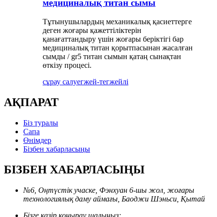
медициналық титан сымы
Тұтынушылардың механикалық қасиеттерге
деген жоғары қажеттіліктерін
қанағаттандыру үшін жоғары беріктігі бар
медициналық титан қорытпасынан жасалған
сымды / gr5 титан сымын қатаң сынақтан
өткізу процесі.
сұрау салу
егжей-тегжейлі
АҚПАРАТ
Біз туралы
Сапа
Өнімдер
Бізбен хабарласыңы
БІЗБЕН ХАБАРЛАСЫҢЫ
№6, Оңтүстік учаске, Фэнхуан 6-шы жол, жоғары
технологиялық даму аймағы, Баоджи Шэньси, Қытай
Бізге қазір қоңырау шалыңыз: