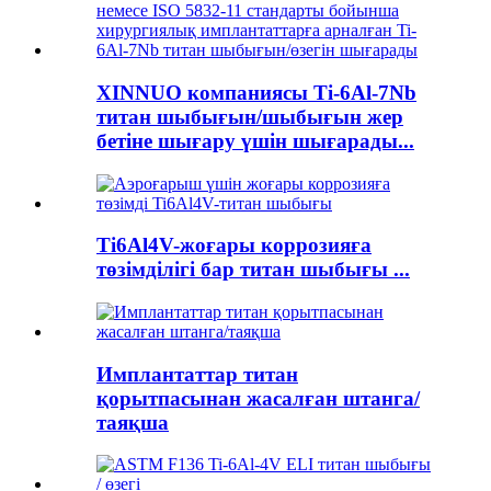
XINNUO компаниясы Ti-6Al-7Nb
титан шыбығын/шыбығын жер
бетіне шығару үшін шығарады...
Ti6Al4V-жоғары коррозияға
төзімділігі бар титан шыбығы ...
Имплантаттар титан
қорытпасынан жасалған штанга/
таяқша