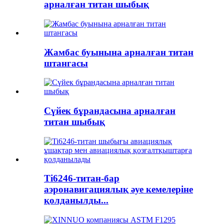
арналған титан шыбық
Жамбас буынына арналған титан
штангасы
Сүйек бұрандасына арналған
титан шыбық
Ti6246-титан-бар
аэронавигациялық әуе кемелеріне
қолданылды...