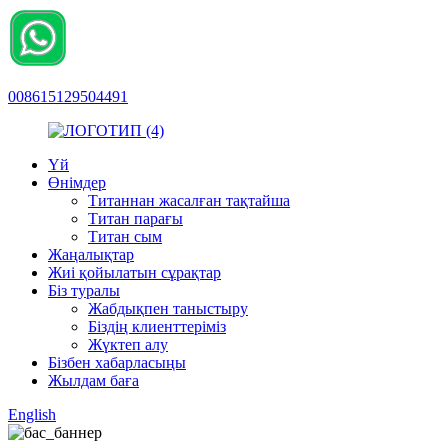
008615129504491
Үй
Өнімдер
Титаннан жасалған тақтайша
Титан парағы
Титан сым
Жаңалықтар
Жиі қойылатын сұрақтар
Біз туралы
Жабдықпен таныстыру
Біздің клиенттеріміз
Жүктеп алу
Бізбен хабарласыңы
Жылдам баға
English