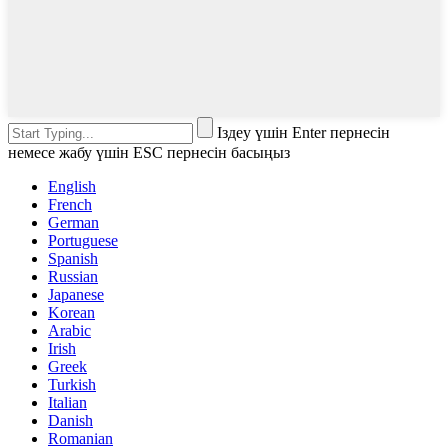
Іздеу үшін Enter пернесін
немесе жабу үшін ESC пернесін басыңыз
English
French
German
Portuguese
Spanish
Russian
Japanese
Korean
Arabic
Irish
Greek
Turkish
Italian
Danish
Romanian