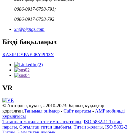
0086-0917-6758-791;
0086-0917-6758-792
xn@bjxngs.com
Бізді бақылаңыз
ҚАЗІР СҰРАУ ЖҮРГІЗУ
VR
© Авторлық құқық - 2010-2023: Барлық құқықтар
қорғалған.
Танымал өнімдер
-
Сайт картасы
-
AMP мобильді
құрылғысы
Титаннан жасалған тіс имплантаттары
,
ISO 5832-11 Титан
парағы
,
Соғылған титан шыбығы
,
Титан жолағы
,
ISO 5832-2
Титан
,
3 мм титан шыбық
,