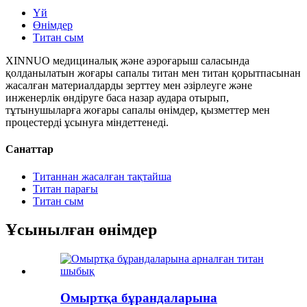
Үй
Өнімдер
Титан сым
XINNUO медициналық және аэроғарыш саласында
қолданылатын жоғары сапалы титан мен титан қорытпасынан
жасалған материалдарды зерттеу мен әзірлеуге және
инженерлік өндіруге баса назар аудара отырып,
тұтынушыларға жоғары сапалы өнімдер, қызметтер мен
процестерді ұсынуға міндеттенеді.
Санаттар
Титаннан жасалған тақтайша
Титан парағы
Титан сым
Ұсынылған өнімдер
Омыртқа бұрандаларына