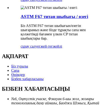
ASTM F67 титан шыбығы / өзегі
Біз ASTM F67 титан шыбығын/өзегін
шығарамыз және бізде тұрақты сапа мен
қолжетімді бағамен үлкен CP титан
шыбықтары бар.
сұрау салу
егжей-тегжейлі
АҚПАРАТ
Біз туралы
Сапа
Өнімдер
Бізбен хабарласыңы
БІЗБЕН ХАБАРЛАСЫҢЫ
№6, Оңтүстік учаске, Фэнхуан 6-шы жол, жоғары
технологиялық даму аймағы, Баоджи Шэньси, Қытай