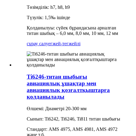
Төзімділік: h7, h8, h9
Түзулік: 1,5‰ ішінде
Қолданылуы: сүйек бұрандасына арналған
титан шыбық – 6,0 мм, 8,0 мм, 10 мм, 12 мм
сұрау салу
егжей-тегжейлі
Ti6246-титан шыбығы
авиациялық ұшақтар мен
авиациялық қозғалтқыштарға
қолданылады
Өлшемі: Диаметрі 20-300 мм
Сынып: Ti6242, Ti6246, Ti811 титан шыбығы
Стандарт: AMS 4975, AMS 4981, AMS 4972
және т.б.