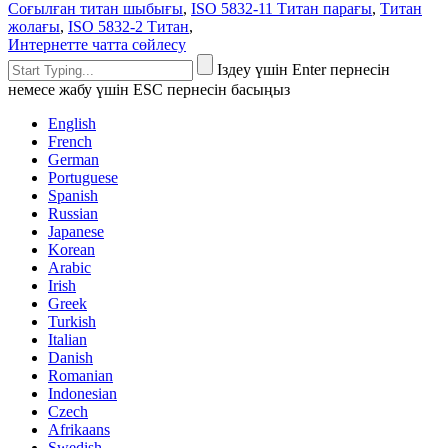
Соғылған титан шыбығы
,
ISO 5832-11 Титан парағы
,
Титан
жолағы
,
ISO 5832-2 Титан
,
Интернетте чатта сөйлесу
Іздеу үшін Enter пернесін
немесе жабу үшін ESC пернесін басыңыз
English
French
German
Portuguese
Spanish
Russian
Japanese
Korean
Arabic
Irish
Greek
Turkish
Italian
Danish
Romanian
Indonesian
Czech
Afrikaans
Swedish