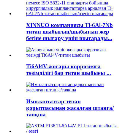
XINNUO компаниясы Ti-6Al-7Nb
титан шыбығын/шыбығын жер
бетіне шығару үшін шығарады...
Ti6Al4V-жоғары коррозияға
төзімділігі бар титан шыбығы ...
Имплантаттар титан
қорытпасынан жасалған штанга/
таяқша