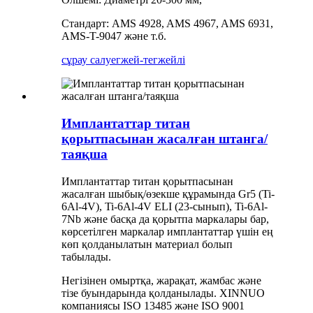
Стандарт: AMS 4928, AMS 4967, AMS 6931,
AMS-T-9047 және т.б.
сұрау салу
егжей-тегжейлі
Имплантаттар титан
қорытпасынан жасалған штанга/
таяқша
Имплантаттар титан қорытпасынан
жасалған шыбық/өзекше құрамында Gr5 (Ti-
6Al-4V), Ti-6Al-4V ELI (23-сынып), Ti-6Al-
7Nb және басқа да қорытпа маркалары бар,
көрсетілген маркалар имплантаттар үшін ең
көп қолданылатын материал болып
табылады.
Негізінен омыртқа, жарақат, жамбас және
тізе буындарында қолданылады. XINNUO
компаниясы ISO 13485 және ISO 9001