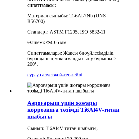
сипаттамасы:
Материал сыныбы: Ti-6Al-7Nb (UNS
R56700)
Стандарт: ASTM F1295, ISO 5832-11
Өлшемі: Φ4-65 мм
Сипаттамалары: Жақсы биоүйлесімділік,
бұранданың максималды сыну бұрышы >
200°.
сұрау салу
егжей-тегжейлі
Аэроғарыш үшін жоғары
коррозияға төзімді Ti6Al4V-титан
шыбығы
Сынып: Ti6Al4V титан шыбығы,
Өлшемі: Диаметрі 20-300 мм,