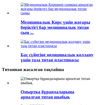
Медициналық Кирс үшін жоғары
беріктігі бар медициналық титан
сым ...
Бас сүйегіне медициналық қолдану
үшін таза титан пластинасы
Титаннан жасалған тақтайша
Омыртқа бұрандаларына
арналған титан шыбық