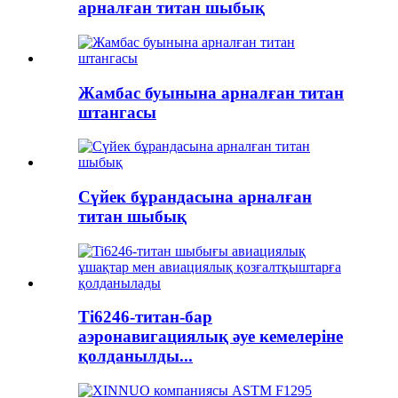
арналған титан шыбық
Жамбас буынына арналған титан
штангасы
Сүйек бұрандасына арналған
титан шыбық
Ti6246-титан-бар
аэронавигациялық әуе кемелеріне
қолданылды...