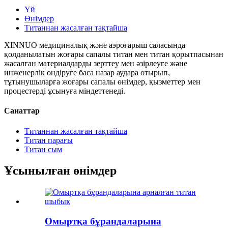
Үй
Өнімдер
Титаннан жасалған тақтайша
XINNUO медициналық және аэроғарыш саласында
қолданылатын жоғары сапалы титан мен титан қорытпасынан
жасалған материалдарды зерттеу мен әзірлеуге және
инженерлік өндіруге баса назар аудара отырып,
тұтынушыларға жоғары сапалы өнімдер, қызметтер мен
процестерді ұсынуға міндеттенеді.
Санаттар
Титаннан жасалған тақтайша
Титан парағы
Титан сым
Ұсынылған өнімдер
Омыртқа бұрандаларына