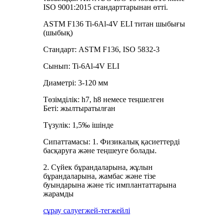
ISO 9001:2015 стандарттарынан өтті.
ASTM F136 Ti-6Al-4V ELI титан шыбығы
(шыбық)
Стандарт: ASTM F136, ISO 5832-3
Сынып: Ti-6Al-4V ELI
Диаметрі: 3-120 мм
Төзімділік: h7, h8 немесе теңшелген
Беті: жылтыратылған
Түзулік: 1,5‰ ішінде
Сипаттамасы: 1. Физикалық қасиеттерді
басқаруға және теңшеуге болады.
2. Сүйек бұрандаларына, жұлын
бұрандаларына, жамбас және тізе
буындарына және тіс имплантаттарына
жарамды
сұрау салу
егжей-тегжейлі