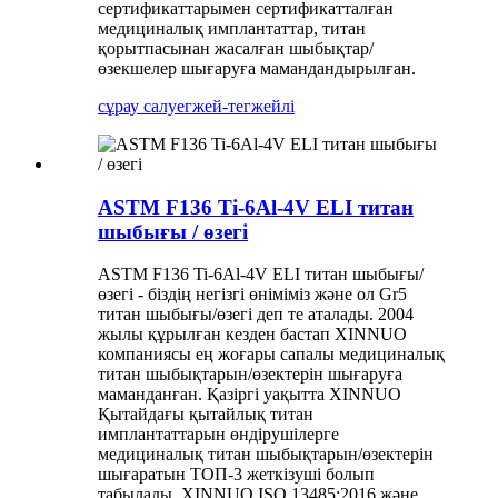
сертификаттарымен сертификатталған
медициналық имплантаттар, титан
қорытпасынан жасалған шыбықтар/
өзекшелер шығаруға мамандандырылған.
сұрау салу
егжей-тегжейлі
ASTM F136 Ti-6Al-4V ELI титан
шыбығы / өзегі
ASTM F136 Ti-6Al-4V ELI титан шыбығы/
өзегі - біздің негізгі өніміміз және ол Gr5
титан шыбығы/өзегі деп те аталады. 2004
жылы құрылған кезден бастап XINNUO
компаниясы ең жоғары сапалы медициналық
титан шыбықтарын/өзектерін шығаруға
маманданған. Қазіргі уақытта XINNUO
Қытайдағы қытайлық титан
имплантаттарын өндірушілерге
медициналық титан шыбықтарын/өзектерін
шығаратын ТОП-3 жеткізуші болып
табылады. XINNUO ISO 13485:2016 және