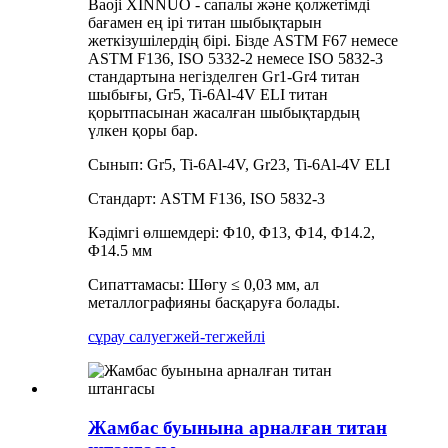
Baoji XINNUO - сапалы және қолжетімді
бағамен ең ірі титан шыбықтарын
жеткізушілердің бірі. Бізде ASTM F67 немесе
ASTM F136, ISO 5332-2 немесе ISO 5832-3
стандартына негізделген Gr1-Gr4 титан
шыбығы, Gr5, Ti-6Al-4V ELI титан
қорытпасынан жасалған шыбықтардың
үлкен қоры бар.
Сынып: Gr5, Ti-6Al-4V, Gr23, Ti-6Al-4V ELI
Стандарт: ASTM F136, ISO 5832-3
Кәдімгі өлшемдері: Φ10, Φ13, Φ14, Φ14.2,
Φ14.5 мм
Сипаттамасы: Шөгу ≤ 0,03 мм, ал
металлографияны басқаруға болады.
сұрау салу
егжей-тегжейлі
Жамбас буынына арналған титан