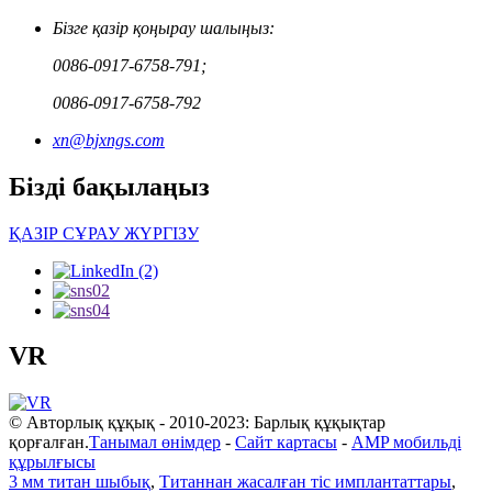
Бізге қазір қоңырау шалыңыз:
0086-0917-6758-791;
0086-0917-6758-792
xn@bjxngs.com
Бізді бақылаңыз
ҚАЗІР СҰРАУ ЖҮРГІЗУ
VR
© Авторлық құқық - 2010-2023: Барлық құқықтар
қорғалған.
Танымал өнімдер
-
Сайт картасы
-
AMP мобильді
құрылғысы
3 мм титан шыбық
,
Титаннан жасалған тіс имплантаттары
,