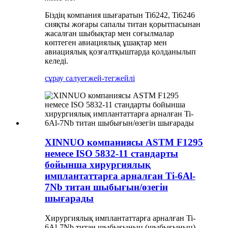
Біздің компания шығаратын Ti6242, Ti6246
сияқты жоғары сапалы титан қорытпасынан
жасалған шыбықтар мен соғылмалар
көптеген авиациялық ұшақтар мен
авиациялық қозғалтқыштарда қолданылып
келеді.
сұрау салу
егжей-тегжейлі
XINNUO компаниясы ASTM F1295
немесе ISO 5832-11 стандарты
бойынша хирургиялық
имплантаттарға арналған Ti-6Al-
7Nb титан шыбығын/өзегін
шығарады
Хирургиялық имплантаттарға арналған Ti-
6Al-7Nb титан шыбығының (шыбығының)