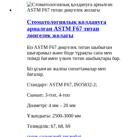
Стоматологиялық қолдануға
арналған ASTM F67 титан
дөңгелек жолағы
Біз ASTM F67 дөңгелек титан шыбығын
шығарамыз және бізде тұрақты сапа мен
тиімді бағамен үлкен титан шыбықтары бар.
Біз ұсынған жалпы сипаттамалар мен
бағалар.
Стандарт: ASTM F67, ISO5832-2;
Сынып: 3-топ, 4-топ
Диаметрі: 4 мм – 20 мм
Ұзындығы: 2500-3000 мм
Төзімділік: h7, h8, h9
сұрау салу
егжей-тегжейлі