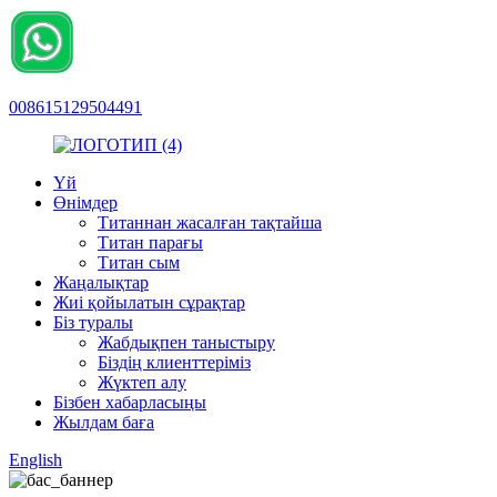
008615129504491
Үй
Өнімдер
Титаннан жасалған тақтайша
Титан парағы
Титан сым
Жаңалықтар
Жиі қойылатын сұрақтар
Біз туралы
Жабдықпен таныстыру
Біздің клиенттеріміз
Жүктеп алу
Бізбен хабарласыңы
Жылдам баға
English