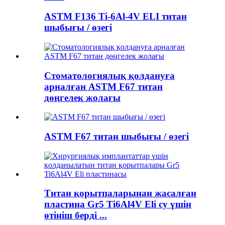
ASTM F136 Ti-6Al-4V ELI титан
шыбығы / өзегі
Стоматологиялық қолдануға
арналған ASTM F67 титан
дөңгелек жолағы
ASTM F67 титан шыбығы / өзегі
Титан қорытпаларынан жасалған
пластина Gr5 Ti6Al4V Eli су үшін
өтініш берді ...