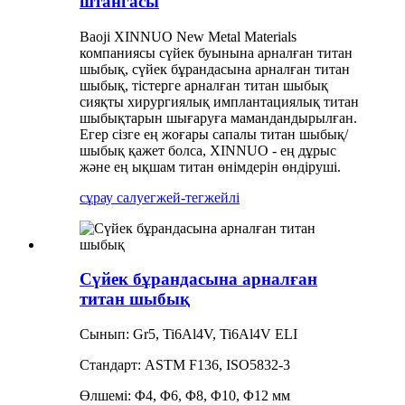
штангасы
Baoji XINNUO New Metal Materials
компаниясы сүйек буынына арналған титан
шыбық, сүйек бұрандасына арналған титан
шыбық, тістерге арналған титан шыбық
сияқты хирургиялық имплантациялық титан
шыбықтарын шығаруға мамандандырылған.
Егер сізге ең жоғары сапалы титан шыбық/
шыбық қажет болса, XINNUO - ең дұрыс
және ең ықшам титан өнімдерін өндіруші.
сұрау салу
егжей-тегжейлі
Сүйек бұрандасына арналған
титан шыбық
Сынып: Gr5, Ti6Al4V, Ti6Al4V ELI
Стандарт: ASTM F136, ISO5832-3
Өлшемі: Φ4, Φ6, Φ8, Φ10, Φ12 мм