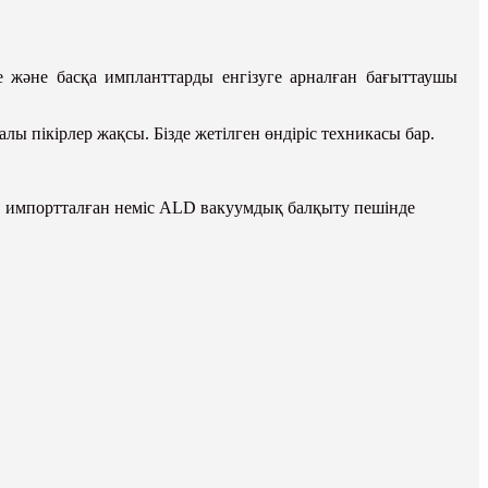
е және басқа импланттарды енгізуге арналған бағыттаушы
ы пікірлер жақсы. Бізде жетілген өндіріс техникасы бар.
з, импортталған неміс ALD вакуумдық балқыту пешінде