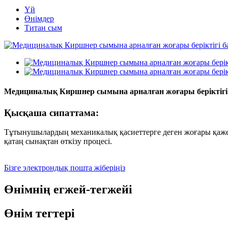
Үй
Өнімдер
Титан сым
Медициналық Киршнер сымына арналған жоғары беріктігі
Қысқаша сипаттама:
Тұтынушылардың механикалық қасиеттерге деген жоғары қажетт
қатаң сынақтан өткізу процесі.
Бізге электрондық пошта жіберіңіз
Өнімнің егжей-тегжейі
Өнім тегтері