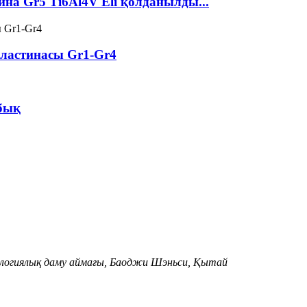
на Gr5 Ti6Al4V Eli қолданылды...
ластинасы Gr1-Gr4
бық
ологиялық даму аймағы, Баоджи Шэньси, Қытай