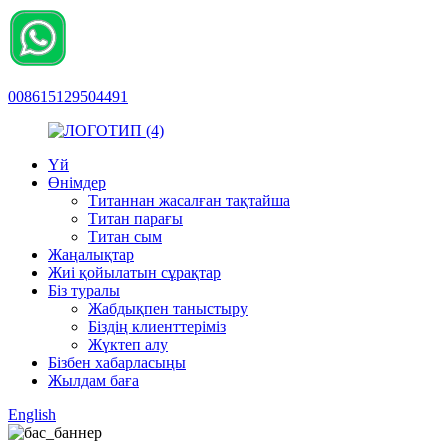
008615129504491
Үй
Өнімдер
Титаннан жасалған тақтайша
Титан парағы
Титан сым
Жаңалықтар
Жиі қойылатын сұрақтар
Біз туралы
Жабдықпен таныстыру
Біздің клиенттеріміз
Жүктеп алу
Бізбен хабарласыңы
Жылдам баға
English