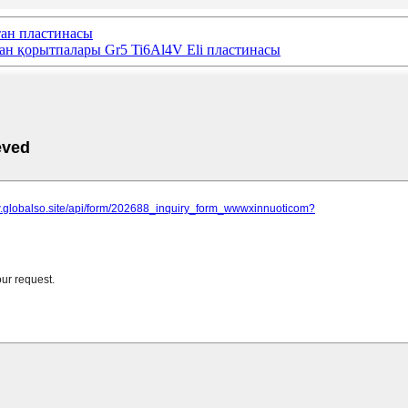
тан пластинасы
н қорытпалары Gr5 Ti6Al4V Eli пластинасы