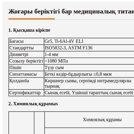
Жоғары беріктігі бар медициналық тит
1. Қысқаша кіріспе
Бағасы
Gr5, Ti-6Al-4V ELI
Стандартты
ISO5832-3, ASTM F136
Диаметрі
1-4 мм
Созылу беріктігі
>1080 МПа
Пішін
Түзу сым
Сипаттамасы
Беткі кедір-бұдырлығы ≤0,8 мкм
Қолданба
Киршнер сымы, серпімді интрамедулярлы
тырнақ
Сертификаттар
Сынақ есебі, Үшінші тараптың сынақ есебі
2. Химиялық құрамы
s
Химиялық құрамы