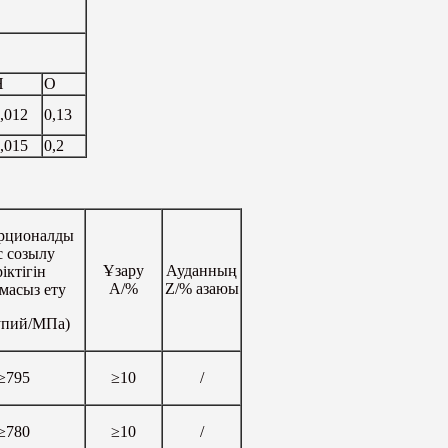
H
O
,012
0,13
,015
0,2
рционалды
с созылу
Ұзару
Ауданның
іктігін
A/%
Z/% азаюы
масыз ету
рупий/МПа)
≥795
≥10
/
≥780
≥10
/