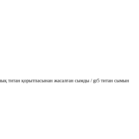
лық титан қорытпасынан жасалған сымды / gr5 титан сымын