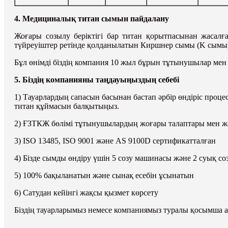
4. Медициналық титан сымын пайдалану
Жоғары созылу беріктігі бар титан қорытпасынан жасалғ
түйреуіштер ретінде қолданылатын Киршнер сымы (K сымы)
Бұл өнімді біздің компания 10 жыл бұрын тұтынушылар мен н
5. Біздің компанияны таңдауыңыздың себебі
1) Тауарлардың сапасын басынан бастап әрбір өндіріс про
титан құймасын балқытыңыз.
2) ҒЗТКЖ бөлімі тұтынушылардың жоғары талаптары мен жа
3) ISO 13485, ISO 9001 және AS 9100D сертификатталған
4) Бізде сымды өндіру үшін 5 созу машинасы және 2 суық с
5) 100% бақыланатын және сынақ есебін ұсынатын
6) Сатудан кейінгі жақсы қызмет көрсету
Біздің тауарларымыз немесе компаниямыз туралы қосымша ақ