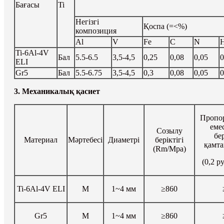
Бағасы
Ti
Негізгі
Қоспа (=<%)
композиция
Al
V
Fe
C
N
Ti-6Al-4V
Бал
5.5-6.5
3,5-4,5
0,25
0,08
0,05
0
ELI
Gr5
Бал
5.5-6.75
3,5-4,5
0,3
0,08
0,05
0
3. Механикалық қасиет
Пропо
еме
Созылу
бер
Материал
Мәртебесі
Диаметрі
беріктігі
қамта
(Rm/Mpa)
(0,2 
Ti-6Al-4V ELI
M
1~4 мм
≥860
Gr5
M
1~4 мм
≥860