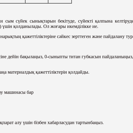
ан сым сүйек сынықтарын бекітуде, сүйекті қалпына келтіруд
 үшін қолданылады. Ол жоғары икемділікке ие.
арықтың қажеттіліктеріне сәйкес зерттеген және пайдалану турал
цесіне дейін бақылаңыз, 0-сыныпты титан губкасын пайдаланыңы
ңа материалдық қажеттіліктерін қолдайды.
озу машинасы бар
парат алу үшін бізбен хабарласудан тартынбаңыз.