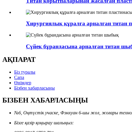
Титан қорытпаларынан жасалған пласти
Хирургиялық құралға арналған титан п
Сүйек бұрандасына арналған титан шы
АҚПАРАТ
Біз туралы
Сапа
Өнімдер
Бізбен хабарласыңы
БІЗБЕН ХАБАРЛАСЫҢЫ
№6, Оңтүстік учаске, Фэнхуан 6-шы жол, жоғары техн
Бізге қазір қоңырау шалыңыз: