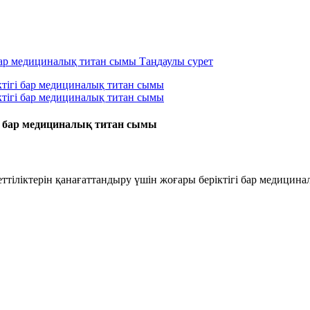
 бар медициналық титан сымы
іліктерін қанағаттандыру үшін жоғары беріктігі бар медицина