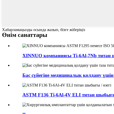
Хабарламаңызды осында жазып, бізге жіберіңіз
Өнім санаттары
XINNUO компаниясы Ti-6Al-7Nb титан 
Бас сүйегіне медициналық қолдану үшін
ASTM F136 Ti-6Al-4V ELI титан шыбығы 