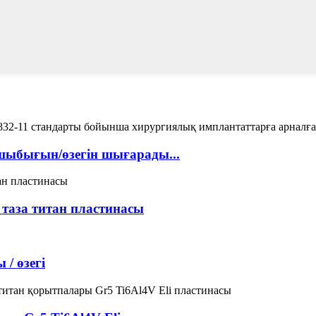
шыбығын/өзегін шығарады...
 таза титан пластинасы
/ өзегі