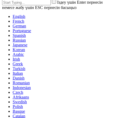
Іздеу үшін Enter пернесін
немесе жабу үшін ESC пернесін басыңыз
English
French
German
Portuguese
Spanish
Russian
Japanese
Korean
Arabic
Irish
Greek
Turkish
Italian
Danish
Romanian
Indonesian
Czech
Afrikaans
Swedish
Polish
Basque
Catalan