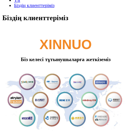
Үй
Біздің клиенттеріміз
Біздің клиенттеріміз
XINNUO
Біз келесі тұтынушыларға жеткіземіз