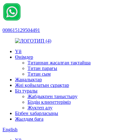
008615129504491
Үй
Өнімдер
Титаннан жасалған тақтайша
Титан парағы
Титан сым
Жаңалықтар
Жиі қойылатын сұрақтар
Біз туралы
Жабдықпен таныстыру
Біздің клиенттеріміз
Жүктеп алу
Бізбен хабарласыңы
Жылдам баға
English