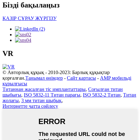
Бізді бақылаңыз
ҚАЗІР СҰРАУ ЖҮРГІЗУ
VR
© Авторлық құқық - 2010-2023: Барлық құқықтар
қорғалған.
Танымал өнімдер
-
Сайт картасы
-
AMP мобильді
құрылғысы
Титаннан жасалған тіс имплантаттары
,
Соғылған титан
шыбығы
,
ISO 5832-11 Титан парағы
,
ISO 5832-2 Титан
,
Титан
жолағы
,
3 мм титан шыбық
,
Интернетте чатта сөйлесу