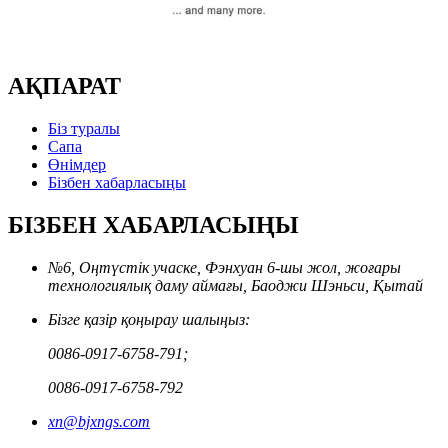
АҚПАРАТ
Біз туралы
Сапа
Өнімдер
Бізбен хабарласыңы
БІЗБЕН ХАБАРЛАСЫҢЫ
№6, Оңтүстік учаске, Фэнхуан 6-шы жол, жоғары
технологиялық даму аймағы, Баоджи Шэньси, Қытай
Бізге қазір қоңырау шалыңыз:
0086-0917-6758-791;
0086-0917-6758-792
xn@bjxngs.com