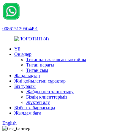
008615129504491
Үй
Өнімдер
Титаннан жасалған тақтайша
Титан парағы
Титан сым
Жаңалықтар
Жиі қойылатын сұрақтар
Біз туралы
Жабдықпен таныстыру
Біздің клиенттеріміз
Жүктеп алу
Бізбен хабарласыңы
Жылдам баға
English