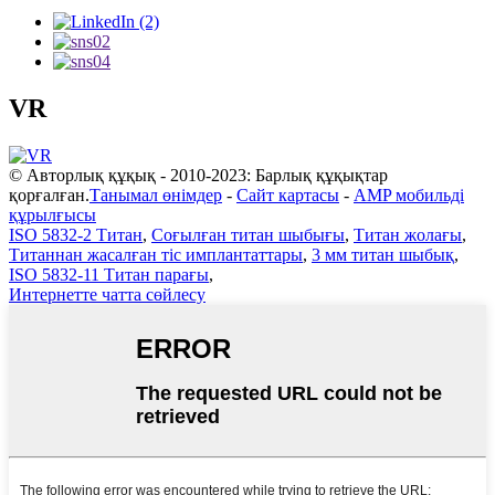
VR
© Авторлық құқық - 2010-2023: Барлық құқықтар
қорғалған.
Танымал өнімдер
-
Сайт картасы
-
AMP мобильді
құрылғысы
ISO 5832-2 Титан
,
Соғылған титан шыбығы
,
Титан жолағы
,
Титаннан жасалған тіс имплантаттары
,
3 мм титан шыбық
,
ISO 5832-11 Титан парағы
,
Интернетте чатта сөйлесу