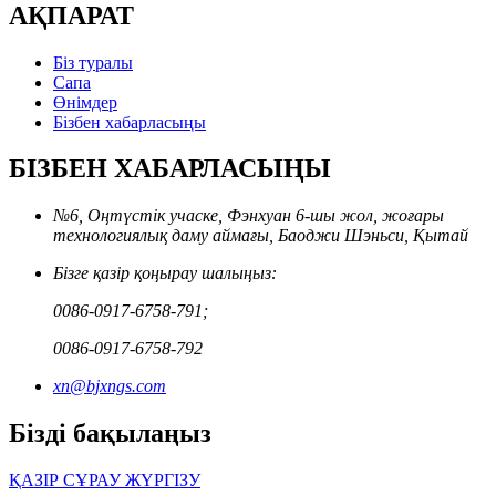
АҚПАРАТ
Біз туралы
Сапа
Өнімдер
Бізбен хабарласыңы
БІЗБЕН ХАБАРЛАСЫҢЫ
№6, Оңтүстік учаске, Фэнхуан 6-шы жол, жоғары
технологиялық даму аймағы, Баоджи Шэньси, Қытай
Бізге қазір қоңырау шалыңыз:
0086-0917-6758-791;
0086-0917-6758-792
xn@bjxngs.com
Бізді бақылаңыз
ҚАЗІР СҰРАУ ЖҮРГІЗУ