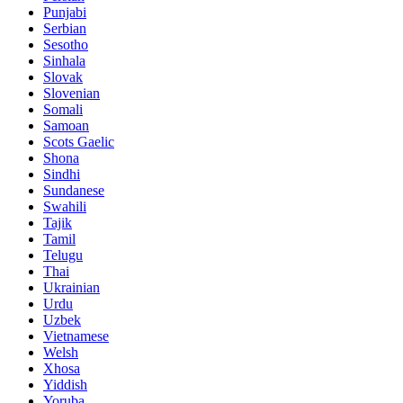
Punjabi
Serbian
Sesotho
Sinhala
Slovak
Slovenian
Somali
Samoan
Scots Gaelic
Shona
Sindhi
Sundanese
Swahili
Tajik
Tamil
Telugu
Thai
Ukrainian
Urdu
Uzbek
Vietnamese
Welsh
Xhosa
Yiddish
Yoruba