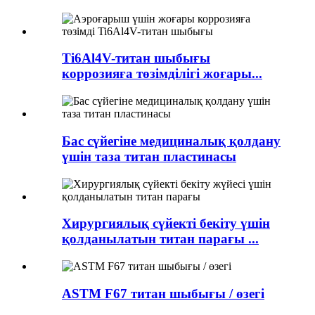
Ti6Al4V-титан шыбығы
коррозияға төзімділігі жоғары...
Бас сүйегіне медициналық қолдану
үшін таза титан пластинасы
Хирургиялық сүйекті бекіту үшін
қолданылатын титан парағы ...
ASTM F67 титан шыбығы / өзегі