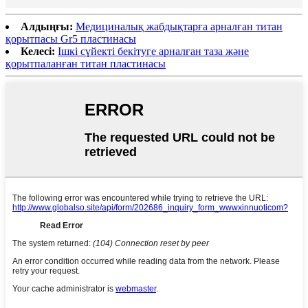
Алдыңғы:
Медициналық жабдықтарға арналған титан
қорытпасы Gr5 пластинасы
Келесі:
Ішкі сүйекті бекітуге арналған таза және
қорытпаланған титан пластинасы