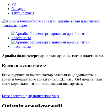
Үй
Өнімдер
Титан парағы
Арнайы бөлшектерге арналған арнайы титан пластинасы
Қысқаша сипаттама:
Біз хирургиялық имплантаттар саласында қолданылатын
арнайы бөлшектерге арналған Gr5 ELI, Gr3, Gr4 арнайы таза
және қорытпалы титан пластинасын шығарамыз.
Бізге электрондық пошта жіберіңіз
Өнімнің егжей-тегжейі