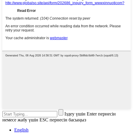
Іздеу үшін Enter пернесін
немесе жабу үшін ESC пернесін басыңыз
English