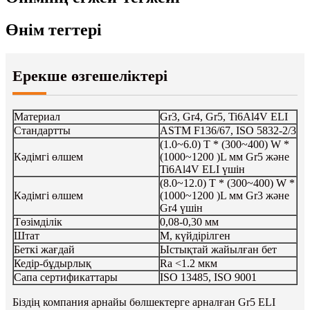
Өнім тегтері
Ерекше өзгешеліктері
Материал
Gr3, Gr4, Gr5, Ti6Al4V ELI
Стандартты
ASTM F136/67, ISO 5832-2/3
(1.0~6.0) T * (300~400) W *
Кәдімгі өлшем
(1000~1200 )L мм Gr5 және
Ti6Al4V ELI үшін
(8.0~12.0) T * (300~400) W *
Кәдімгі өлшем
(1000~1200 )L мм Gr3 және
Gr4 үшін
Төзімділік
0,08-0,30 мм
Штат
M, күйдірілген
Беткі жағдай
Ыстықтай жайылған бет
Кедір-бұдырлық
Ra <1.2 мкм
Сапа сертификаттары
ISO 13485, ISO 9001
Біздің компания арнайы бөлшектерге арналған Gr5 ELI