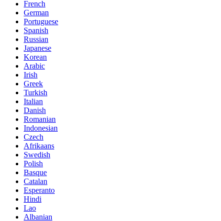
French
German
Portuguese
Spanish
Russian
Japanese
Korean
Arabic
Irish
Greek
Turkish
Italian
Danish
Romanian
Indonesian
Czech
Afrikaans
Swedish
Polish
Basque
Catalan
Esperanto
Hindi
Lao
Albanian