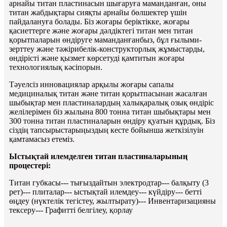
арнайы титан пластинасын шығаруға маманданған, оны
титан жабдықтары сияқты арнайы бөлшектер үшін
пайдалануға болады. Біз жоғары беріктікке, жоғары
қасиеттерге және жоғары дәлдіктегі титан мен титан
қорытпаларын өндіруге маманданғанбыз, бұл ғылыми-
зерттеу және тәжірибелік-конструкторлық жұмыстарды,
өндірісті және қызмет көрсетуді қамтитын жоғары
технологиялық кәсіпорын.
Тәуелсіз инновациялар арқылы жоғары сапалы
медициналық титан және титан қорытпасынан жасалған
шыбықтар мен пластиналардың халықаралық озық өндіріс
желілерімен біз жылына 800 тонна титан шыбықтары мен
300 тонна титан пластиналарын өндіру қуатын құрдық. Біз
сіздің тапсырыстарыңыздың кесте бойынша жеткізілуін
қамтамасыз етеміз.
Ыстықтай илемделген титан пластиналарының
процестері:
Титан губкасы--- тығыздайтын электродтар--- балқыту (3
рет)--- плиталар--- ыстықтай илемдеу--- күйдіру--- бетті
өңдеу (нүктелік тегістеу, жылтырату)--- Инвентаризацияны
тексеру--- Графитті белгілеу, қорлау