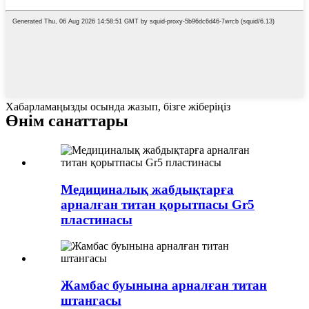
Хабарламаңызды осында жазып, бізге жіберіңіз
Өнім санаттары
Медициналық жабдықтарға
арналған титан қорытпасы Gr5
пластинасы
Жамбас буынына арналған титан
штангасы